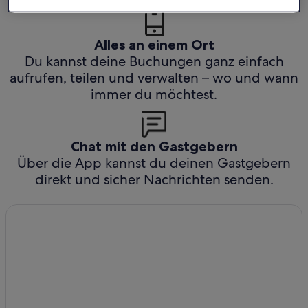
Alles an einem Ort
Du kannst deine Buchungen ganz einfach
aufrufen, teilen und verwalten – wo und wann
immer du möchtest.
Chat mit den Gastgebern
Über die App kannst du deinen Gastgebern
direkt und sicher Nachrichten senden.