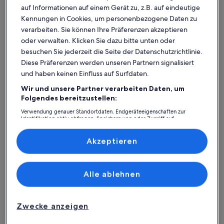
auf Informationen auf einem Gerät zu, z.B. auf eindeutige
Kennungen in Cookies, um personenbezogene Daten zu
verarbeiten. Sie können Ihre Präferenzen akzeptieren
oder verwalten. Klicken Sie dazu bitte unten oder
besuchen Sie jederzeit die Seite der Datenschutzrichtlinie.
Diese Präferenzen werden unseren Partnern signalisiert
und haben keinen Einfluss auf Surfdaten.
Wir und unsere Partner verarbeiten Daten, um
Was spricht für unsere App?
Folgendes bereitzustellen:
Verwendung genauer Standortdaten. Endgeräteeigenschaften zur
Identifikation aktiv abfragen. Speichern von oder Zugriff auf
Informationen auf einem Endgerät. Personalisierte Werbung und
Immer in Verbindung
Inhalte, Messung von Werbeleistung und der Performance von Inhalten,
Zielgruppenforschung sowie Entwicklung und Verbesserung von
Akzeptieren
Du hast all deine Buchungsdetails immer
Angeboten.
griffbereit, auch ohne WLAN!
Liste der Partner (Lieferanten)
Alle ablehnen
Rund-um-die-Uhr-Hilfe
Unser Kundenservice ist rund um die Uhr,
Zwecke anzeigen
sieben Tage die Woche für dich da.