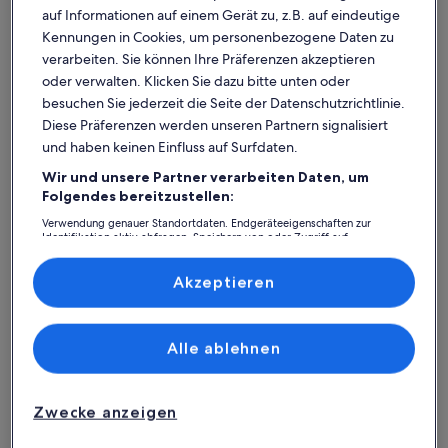
auf Informationen auf einem Gerät zu, z.B. auf eindeutige
Kennungen in Cookies, um personenbezogene Daten zu
verarbeiten. Sie können Ihre Präferenzen akzeptieren
oder verwalten. Klicken Sie dazu bitte unten oder
besuchen Sie jederzeit die Seite der Datenschutzrichtlinie.
Diese Präferenzen werden unseren Partnern signalisiert
und haben keinen Einfluss auf Surfdaten.
Wir und unsere Partner verarbeiten Daten, um
Was spricht für unsere App?
Folgendes bereitzustellen:
Verwendung genauer Standortdaten. Endgeräteeigenschaften zur
Identifikation aktiv abfragen. Speichern von oder Zugriff auf
Informationen auf einem Endgerät. Personalisierte Werbung und
Immer in Verbindung
Inhalte, Messung von Werbeleistung und der Performance von Inhalten,
Zielgruppenforschung sowie Entwicklung und Verbesserung von
Akzeptieren
Du hast all deine Buchungsdetails immer
Angeboten.
griffbereit, auch ohne WLAN!
Liste der Partner (Lieferanten)
Alle ablehnen
Rund-um-die-Uhr-Hilfe
Unser Kundenservice ist rund um die Uhr,
Zwecke anzeigen
sieben Tage die Woche für dich da.