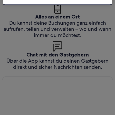
Alles an einem Ort
Du kannst deine Buchungen ganz einfach
aufrufen, teilen und verwalten – wo und wann
immer du möchtest.
Chat mit den Gastgebern
Über die App kannst du deinen Gastgebern
direkt und sicher Nachrichten senden.