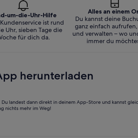
Alles an einem O
d-um-die-Uhr-Hilfe
Du kannst deine Buc
Kundenservice ist rund
ganz einfach aufrufen,
e Uhr, sieben Tage die
und verwalten – wo u
oche für dich da.
immer du möchtes
App herunterladen
Du landest dann direkt in deinem App-Store und kannst glei
ng nichts mehr im Weg!