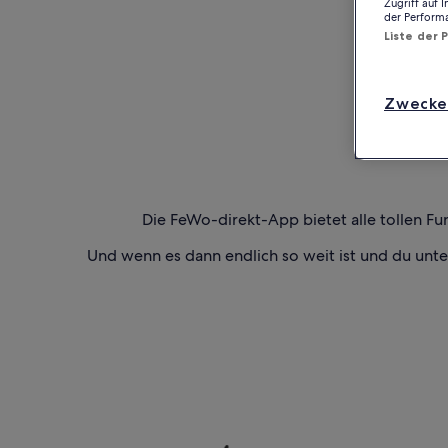
Zugriff auf 
der Perform
Liste der 
Zwecke
Die FeWo-direkt-App bietet alle tollen Fu
Und wenn es dann endlich so weit ist und du unt