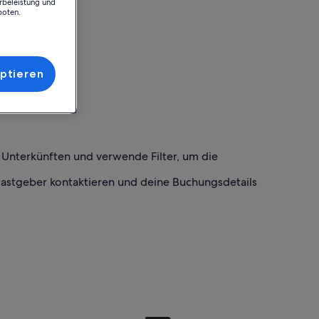
rbeleistung und
boten.
ptieren
h Unterkünften und verwende Filter, um die
Gastgeber kontaktieren und deine Buchungsdetails