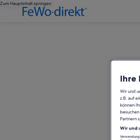
Zum Hauptinhalt springen
editorial
Ihre
Wir und u
z.B. auf 
können Ihr
besuchen S
Partnern s
Wir und 
Verwendung g