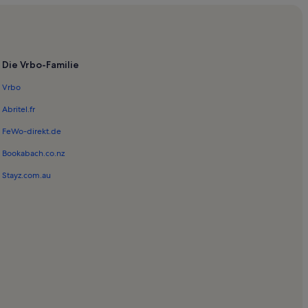
Die Vrbo-Familie
Vrbo
Abritel.fr
FeWo-direkt.de
Bookabach.co.nz
Stayz.com.au