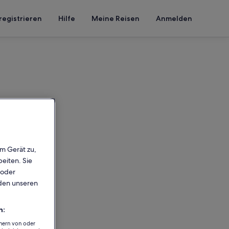
registrieren
Hilfe
Meine Reisen
Anmelden
em Gerät zu,
eiten. Sie
 oder
rden unseren
n:
chern von oder