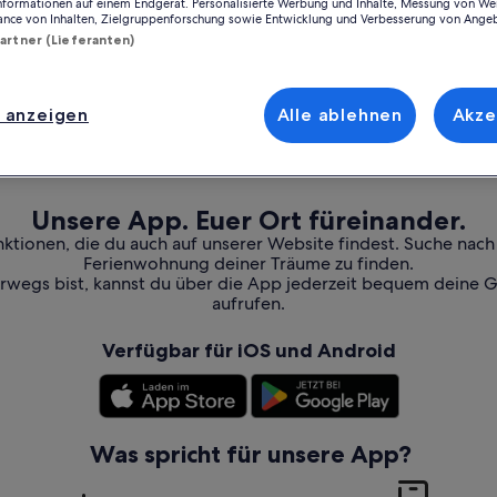
Informationen auf einem Endgerät. Personalisierte Werbung und Inhalte, Messung von We
ance von Inhalten, Zielgruppenforschung sowie Entwicklung und Verbesserung von Ange
Partner (Lieferanten)
 anzeigen
Alle ablehnen
Akze
Unsere App. Euer Ort füreinander.
nktionen, die du auch auf unserer Website findest. Suche nac
Ferienwohnung deiner Träume zu finden.
erwegs bist, kannst du über die App jederzeit bequem deine 
aufrufen.
Verfügbar für iOS und Android
Was spricht für unsere App?