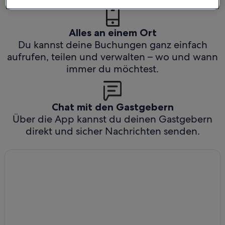
Alles an einem Ort
Du kannst deine Buchungen ganz einfach
aufrufen, teilen und verwalten – wo und wann
immer du möchtest.
Chat mit den Gastgebern
Über die App kannst du deinen Gastgebern
direkt und sicher Nachrichten senden.