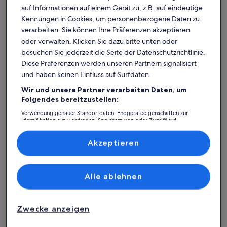
auf Informationen auf einem Gerät zu, z.B. auf eindeutige
Kennungen in Cookies, um personenbezogene Daten zu
verarbeiten. Sie können Ihre Präferenzen akzeptieren
oder verwalten. Klicken Sie dazu bitte unten oder
besuchen Sie jederzeit die Seite der Datenschutzrichtlinie.
Diese Präferenzen werden unseren Partnern signalisiert
und haben keinen Einfluss auf Surfdaten.
Wir und unsere Partner verarbeiten Daten, um
Was spricht für unsere App?
Folgendes bereitzustellen:
Verwendung genauer Standortdaten. Endgeräteeigenschaften zur
Identifikation aktiv abfragen. Speichern von oder Zugriff auf
Informationen auf einem Endgerät. Personalisierte Werbung und
Immer in Verbindung
Inhalte, Messung von Werbeleistung und der Performance von Inhalten,
Zielgruppenforschung sowie Entwicklung und Verbesserung von
Akzeptieren
Du hast all deine Buchungsdetails immer
Angeboten.
griffbereit, auch ohne WLAN!
Liste der Partner (Lieferanten)
Alle ablehnen
Rund-um-die-Uhr-Hilfe
Unser Kundenservice ist rund um die Uhr,
Zwecke anzeigen
sieben Tage die Woche für dich da.