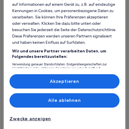
auf Informationen auf einem Gerät zu, z.B. auf eindeutige
Kennungen in Cookies, um personenbezogene Daten zu
verarbeiten. Sie können Ihre Präferenzen akzeptieren
oder verwalten. Klicken Sie dazu bitte unten oder
besuchen Sie jederzeit die Seite der Datenschutzrichtlinie.
Diese Präferenzen werden unseren Partnern signalisiert
und haben keinen Einfluss auf Surfdaten.
Wir und unsere Partner verarbeiten Daten, um
Was spricht für unsere App?
Folgendes bereitzustellen:
Verwendung genauer Standortdaten. Endgeräteeigenschaften zur
Identifikation aktiv abfragen. Speichern von oder Zugriff auf
Informationen auf einem Endgerät. Personalisierte Werbung und
Immer in Verbindung
Inhalte, Messung von Werbeleistung und der Performance von Inhalten,
Zielgruppenforschung sowie Entwicklung und Verbesserung von
Akzeptieren
Du hast all deine Buchungsdetails immer
Angeboten.
griffbereit, auch ohne WLAN!
Liste der Partner (Lieferanten)
Alle ablehnen
Rund-um-die-Uhr-Hilfe
Unser Kundenservice ist rund um die Uhr,
Zwecke anzeigen
sieben Tage die Woche für dich da.