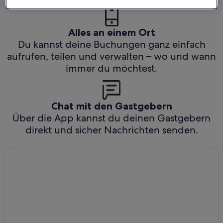
Alles an einem Ort
Du kannst deine Buchungen ganz einfach
aufrufen, teilen und verwalten – wo und wann
immer du möchtest.
Chat mit den Gastgebern
Über die App kannst du deinen Gastgebern
direkt und sicher Nachrichten senden.