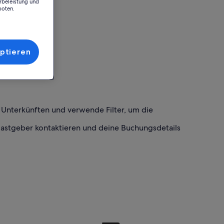
rbeleistung und
boten.
ptieren
h Unterkünften und verwende Filter, um die
Gastgeber kontaktieren und deine Buchungsdetails