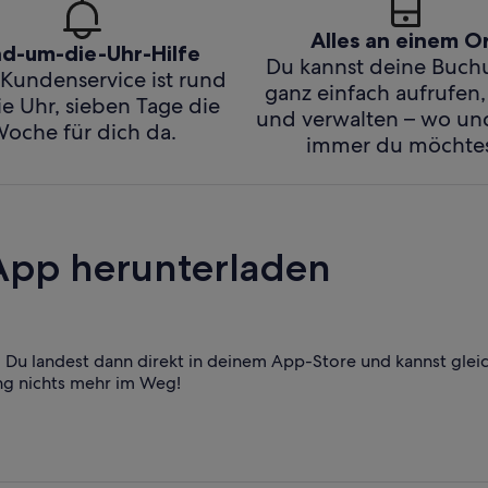
Alles an einem O
d-um-die-Uhr-Hilfe
Du kannst deine Buc
Kundenservice ist rund
ganz einfach aufrufen,
e Uhr, sieben Tage die
und verwalten – wo u
oche für dich da.
immer du möchtes
App herunterladen
Du landest dann direkt in deinem App-Store und kannst glei
ng nichts mehr im Weg!