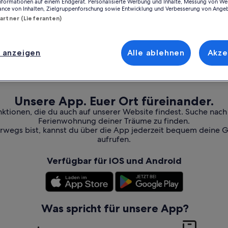
Informationen auf einem Endgerät. Personalisierte Werbung und Inhalte, Messung von We
ance von Inhalten, Zielgruppenforschung sowie Entwicklung und Verbesserung von Ange
Partner (Lieferanten)
 anzeigen
Alle ablehnen
Akze
Unsere App. Euer Ort füreinander.
nktionen, die du auch auf unserer Website findest. Suche nac
Ferienwohnung deiner Träume zu finden.
erwegs bist, kannst du über die App jederzeit bequem deine 
aufrufen.
Verfügbar für iOS und Android
Was spricht für unsere App?