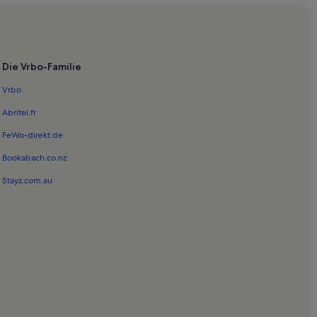
Die Vrbo-Familie
Vrbo
Abritel.fr
FeWo-direkt.de
Bookabach.co.nz
Stayz.com.au