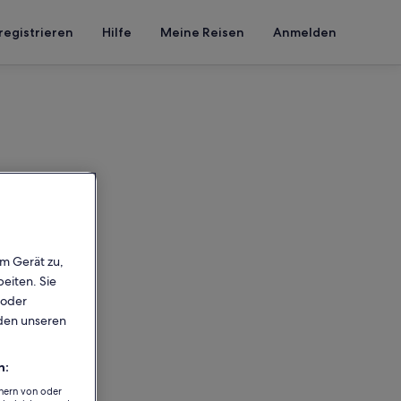
registrieren
Hilfe
Meine Reisen
Anmelden
em Gerät zu,
eiten. Sie
 oder
rden unseren
n:
chern von oder