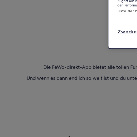
Zugriff auf 
der Perform
Liste der 
Zwecke
Die FeWo-direkt-App bietet alle tollen Fu
Und wenn es dann endlich so weit ist und du unt