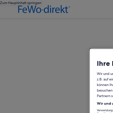
Zum Hauptinhalt springen
editorial
Ihre
Wir und u
z.B. auf 
können Ihr
besuchen S
Partnern s
Wir und 
Verwendung g