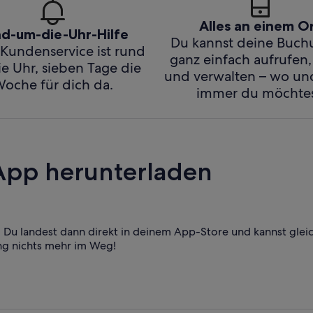
Alles an einem O
d-um-die-Uhr-Hilfe
Du kannst deine Buc
Kundenservice ist rund
ganz einfach aufrufen,
e Uhr, sieben Tage die
und verwalten – wo u
oche für dich da.
immer du möchtes
App herunterladen
Du landest dann direkt in deinem App-Store und kannst glei
ng nichts mehr im Weg!