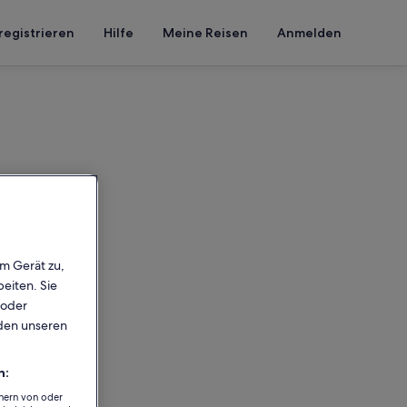
registrieren
Hilfe
Meine Reisen
Anmelden
em Gerät zu,
eiten. Sie
 oder
rden unseren
n:
chern von oder