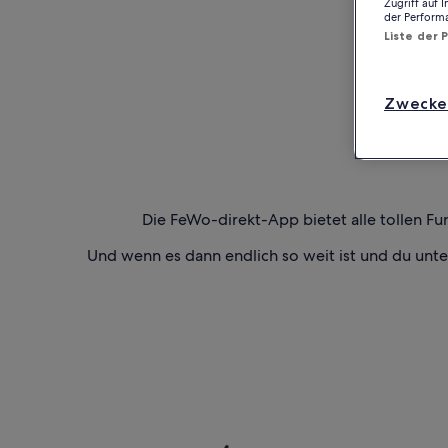
Zugriff auf 
der Perform
Liste der 
Zwecke
Die FeWo-direkt-App bietet alle tollen Fu
Und wenn es dann endlich so weit ist und du unt