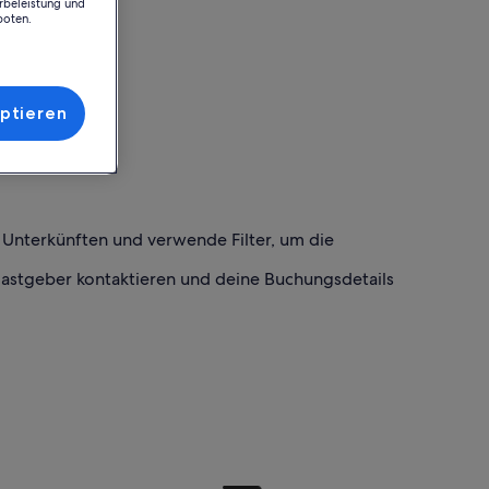
rbeleistung und
boten.
ptieren
h Unterkünften und verwende Filter, um die
Gastgeber kontaktieren und deine Buchungsdetails