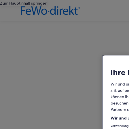
Zum Hauptinhalt springen
editorial
Ihre
Wir und u
z.B. auf 
können Ihr
besuchen S
Partnern s
Wir und 
Verwendung g