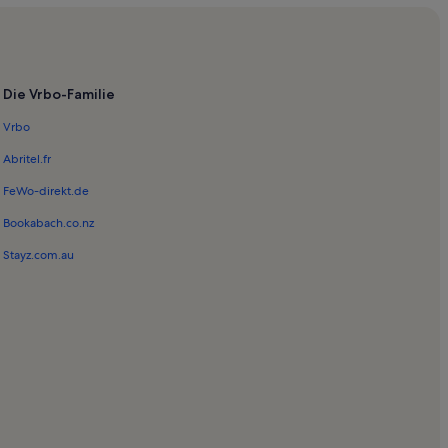
Die Vrbo-Familie
Vrbo
Abritel.fr
FeWo-direkt.de
Bookabach.co.nz
Stayz.com.au