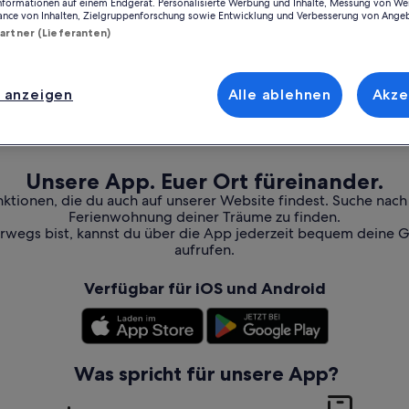
Informationen auf einem Endgerät. Personalisierte Werbung und Inhalte, Messung von We
ance von Inhalten, Zielgruppenforschung sowie Entwicklung und Verbesserung von Ange
Partner (Lieferanten)
 anzeigen
Alle ablehnen
Akze
Unsere App. Euer Ort füreinander.
nktionen, die du auch auf unserer Website findest. Suche nac
Ferienwohnung deiner Träume zu finden.
erwegs bist, kannst du über die App jederzeit bequem deine 
aufrufen.
Verfügbar für iOS und Android
Was spricht für unsere App?