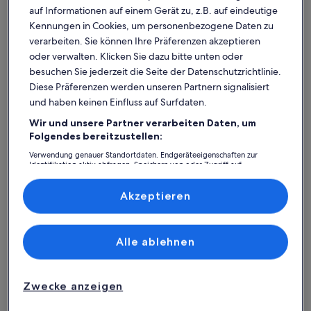
auf Informationen auf einem Gerät zu, z.B. auf eindeutige
Kennungen in Cookies, um personenbezogene Daten zu
verarbeiten. Sie können Ihre Präferenzen akzeptieren
oder verwalten. Klicken Sie dazu bitte unten oder
besuchen Sie jederzeit die Seite der Datenschutzrichtlinie.
Diese Präferenzen werden unseren Partnern signalisiert
und haben keinen Einfluss auf Surfdaten.
Wir und unsere Partner verarbeiten Daten, um
Was spricht für unsere App?
Folgendes bereitzustellen:
Verwendung genauer Standortdaten. Endgeräteeigenschaften zur
Identifikation aktiv abfragen. Speichern von oder Zugriff auf
Informationen auf einem Endgerät. Personalisierte Werbung und
Immer in Verbindung
Inhalte, Messung von Werbeleistung und der Performance von Inhalten,
Zielgruppenforschung sowie Entwicklung und Verbesserung von
Akzeptieren
Du hast all deine Buchungsdetails immer
Angeboten.
griffbereit, auch ohne WLAN!
Liste der Partner (Lieferanten)
Alle ablehnen
Rund-um-die-Uhr-Hilfe
Unser Kundenservice ist rund um die Uhr,
Zwecke anzeigen
sieben Tage die Woche für dich da.