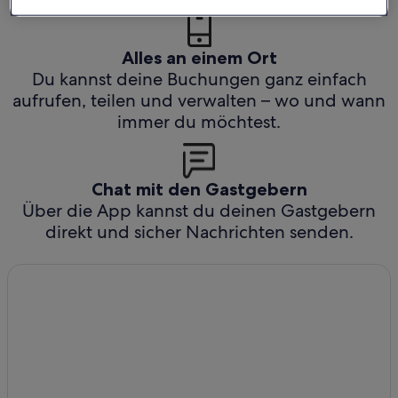
Alles an einem Ort
Du kannst deine Buchungen ganz einfach
aufrufen, teilen und verwalten – wo und wann
immer du möchtest.
Chat mit den Gastgebern
Über die App kannst du deinen Gastgebern
direkt und sicher Nachrichten senden.