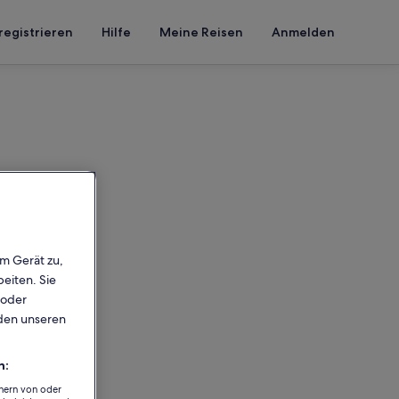
registrieren
Hilfe
Meine Reisen
Anmelden
em Gerät zu,
eiten. Sie
 oder
rden unseren
n:
chern von oder