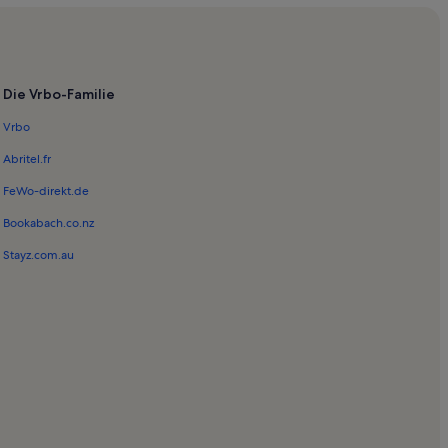
Die Vrbo-Familie
Vrbo
Abritel.fr
FeWo-direkt.de
Bookabach.co.nz
Stayz.com.au