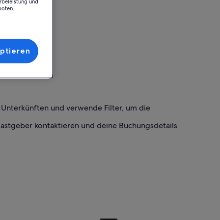
rbeleistung und
boten.
ptieren
h Unterkünften und verwende Filter, um die
Gastgeber kontaktieren und deine Buchungsdetails