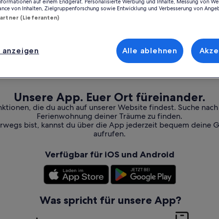
Informationen auf einem Endgerät. Personalisierte Werbung und Inhalte, Messung von We
ance von Inhalten, Zielgruppenforschung sowie Entwicklung und Verbesserung von Ange
Partner (Lieferanten)
 anzeigen
Alle ablehnen
Akze
Unsere App. Euer Ort füreinander.
nktionen, die du auch auf unserer Website findest. Suche nac
Ferienwohnung deiner Träume zu finden.
erwegs bist, kannst du über die App jederzeit bequem deine 
aufrufen.
Verfügbar für iOS und Android
Was spricht für unsere App?