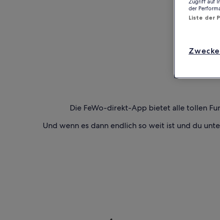
Zugriff auf 
der Perform
Liste der 
Zwecke
Die FeWo-direkt-App bietet alle tollen Fu
Und wenn es dann endlich so weit ist und du unt