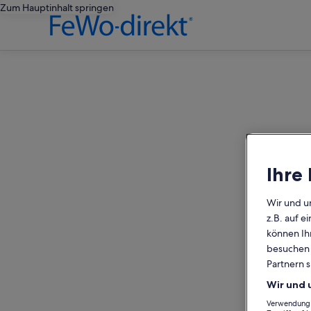
Zum Hauptinhalt springen
editorial
Ihre
Wir und u
z.B. auf 
können Ihr
besuchen S
Partnern s
Wir und 
Verwendung g