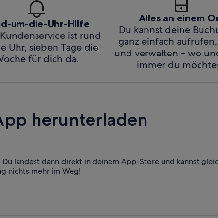
Alles an einem O
d-um-die-Uhr-Hilfe
Du kannst deine Buc
Kundenservice ist rund
ganz einfach aufrufen,
e Uhr, sieben Tage die
und verwalten – wo u
oche für dich da.
immer du möchtes
App herunterladen
Du landest dann direkt in deinem App-Store und kannst glei
ng nichts mehr im Weg!