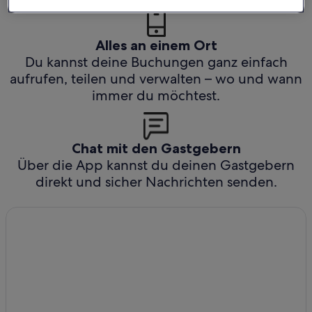
Alles an einem Ort
Du kannst deine Buchungen ganz einfach
aufrufen, teilen und verwalten – wo und wann
immer du möchtest.
Chat mit den Gastgebern
Über die App kannst du deinen Gastgebern
direkt und sicher Nachrichten senden.