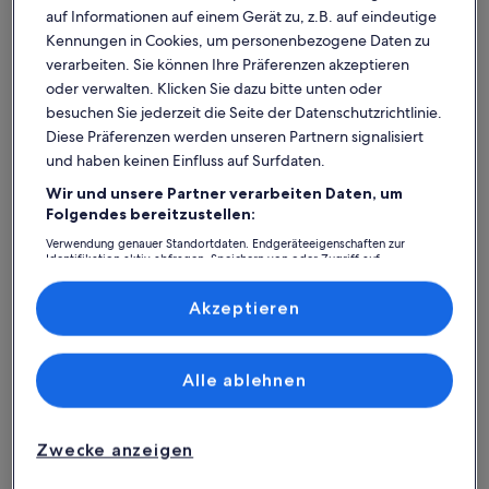
auf Informationen auf einem Gerät zu, z.B. auf eindeutige
Kennungen in Cookies, um personenbezogene Daten zu
verarbeiten. Sie können Ihre Präferenzen akzeptieren
oder verwalten. Klicken Sie dazu bitte unten oder
besuchen Sie jederzeit die Seite der Datenschutzrichtlinie.
Diese Präferenzen werden unseren Partnern signalisiert
und haben keinen Einfluss auf Surfdaten.
Wir und unsere Partner verarbeiten Daten, um
Was spricht für unsere App?
Folgendes bereitzustellen:
Verwendung genauer Standortdaten. Endgeräteeigenschaften zur
Identifikation aktiv abfragen. Speichern von oder Zugriff auf
Informationen auf einem Endgerät. Personalisierte Werbung und
Immer in Verbindung
Inhalte, Messung von Werbeleistung und der Performance von Inhalten,
Zielgruppenforschung sowie Entwicklung und Verbesserung von
Akzeptieren
Du hast all deine Buchungsdetails immer
Angeboten.
griffbereit, auch ohne WLAN!
Liste der Partner (Lieferanten)
Alle ablehnen
Rund-um-die-Uhr-Hilfe
Unser Kundenservice ist rund um die Uhr,
Zwecke anzeigen
sieben Tage die Woche für dich da.