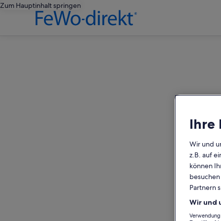
Zum Hauptinhalt springen
editorial
Ihre
Wir und u
z.B. auf 
können Ihr
besuchen S
Partnern s
Wir und 
Verwendung g