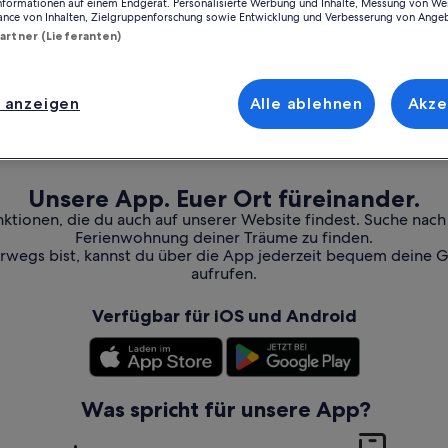
Informationen auf einem Endgerät. Personalisierte Werbung und Inhalte, Messung von We
ance von Inhalten, Zielgruppenforschung sowie Entwicklung und Verbesserung von Ange
Partner (Lieferanten)
 anzeigen
Alle ablehnen
Akze
Unsere App. Euer Ort füreinander.
nktionen, die du auch auf unserer Website findest. Suche nac
Ferienwohnung deiner Träume zu finden.
erwegs bist, kannst du über die App jederzeit bequem deine 
aufrufen.
Verfügbar für iOS und Android
Was spricht für unsere App?