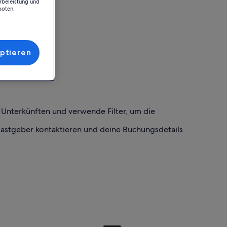
rbeleistung und
boten.
ptieren
h Unterkünften und verwende Filter, um die
Gastgeber kontaktieren und deine Buchungsdetails