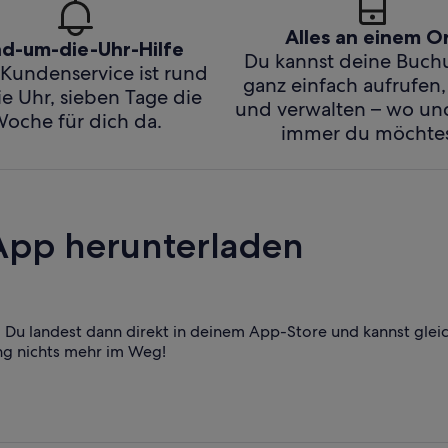
Alles an einem O
d-um-die-Uhr-Hilfe
Du kannst deine Buc
Kundenservice ist rund
ganz einfach aufrufen,
e Uhr, sieben Tage die
und verwalten – wo u
oche für dich da.
immer du möchtes
App herunterladen
Du landest dann direkt in deinem App-Store und kannst glei
ng nichts mehr im Weg!