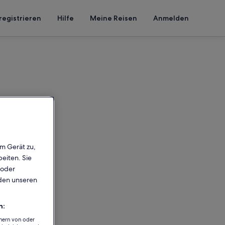
registrieren
Hilfe
Meine Reisen
Anmelden
em Gerät zu,
eiten. Sie
 oder
rden unseren
n:
chern von oder