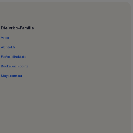
Die Vrbo-Familie
Vrbo
Abritel.fr
FeWo-direkt.de
Bookabach.co.nz
Stayz.com.au