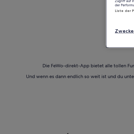
Zugriff auf 
der Perform
Liste der 
Zwecke
Die FeWo-direkt-App bietet alle tollen Fu
Und wenn es dann endlich so weit ist und du unt