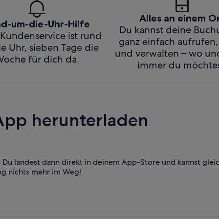
Alles an einem O
d-um-die-Uhr-Hilfe
Du kannst deine Buc
Kundenservice ist rund
ganz einfach aufrufen,
e Uhr, sieben Tage die
und verwalten – wo u
oche für dich da.
immer du möchtes
App herunterladen
Du landest dann direkt in deinem App-Store und kannst glei
ng nichts mehr im Weg!