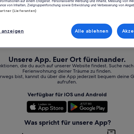
Informationen auf einem Endgerät. Personalisierte Werbung und Inhalte, Messung von We
ance von Inhalten, Zielgruppenforschung sowie Entwicklung und Verbesserung von Ange
Partner (Lieferanten)
 anzeigen
Alle ablehnen
Akze
Unsere App. Euer Ort füreinander.
nktionen, die du auch auf unserer Website findest. Suche nac
Ferienwohnung deiner Träume zu finden.
erwegs bist, kannst du über die App jederzeit bequem deine 
aufrufen.
Verfügbar für iOS und Android
Was spricht für unsere App?