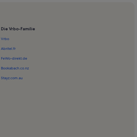
Die Vrbo-Familie
Vrbo
Abritel.fr
FeWo-direkt.de
Bookabach.co.nz
Stayz.com.au