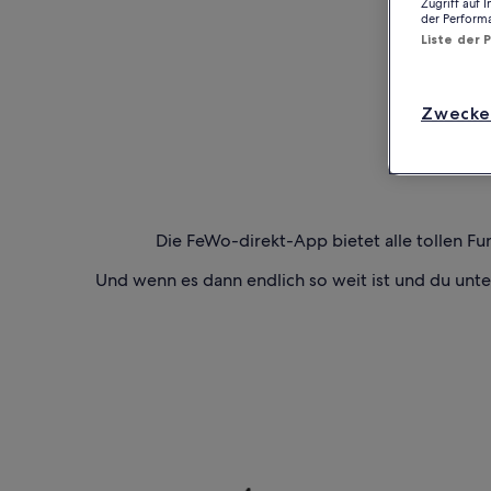
Zugriff auf 
der Perform
Liste der 
Zwecke
Die FeWo-direkt-App bietet alle tollen Fu
Und wenn es dann endlich so weit ist und du unt