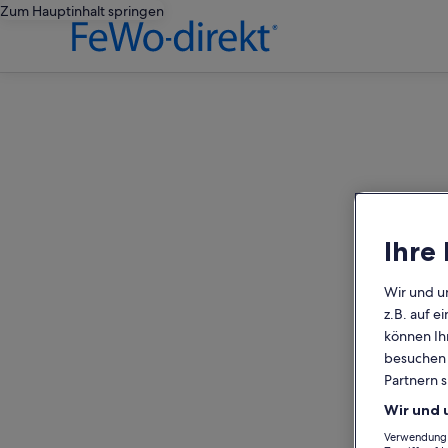
Zum Hauptinhalt springen
editorial
Ihre
Wir und u
z.B. auf 
können Ihr
besuchen S
Partnern s
Wir und 
Verwendung g