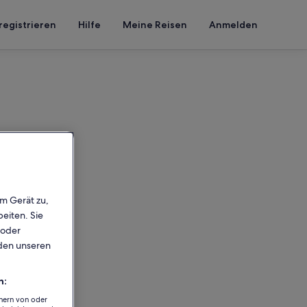
registrieren
Hilfe
Meine Reisen
Anmelden
em Gerät zu,
eiten. Sie
 oder
rden unseren
n:
chern von oder