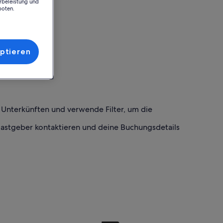
rbeleistung und
boten.
ptieren
h Unterkünften und verwende Filter, um die
Gastgeber kontaktieren und deine Buchungsdetails