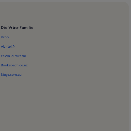
Die Vrbo-Familie
Vrbo
Abritel.fr
FeWo-direkt.de
Bookabach.co.nz
Stayz.com.au