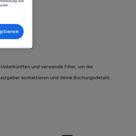
rbeleistung und
boten.
ptieren
h Unterkünften und verwende Filter, um die
Gastgeber kontaktieren und deine Buchungsdetails