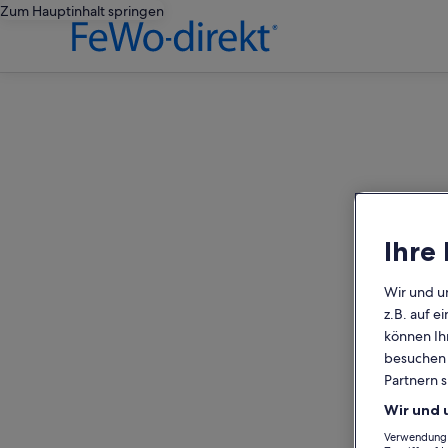
Zum Hauptinhalt springen
editorial
Ihre
Wir und u
z.B. auf 
können Ihr
besuchen S
Partnern s
Wir und 
Verwendung g