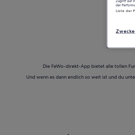
Zugriff auf 
der Perform
Liste der 
Zwecke
Die FeWo-direkt-App bietet alle tollen Fu
Und wenn es dann endlich so weit ist und du unt