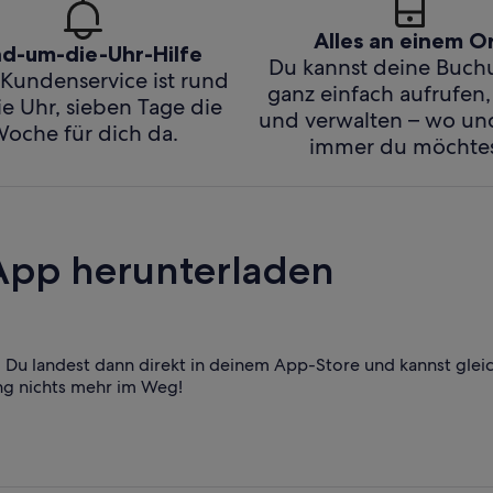
Alles an einem O
d-um-die-Uhr-Hilfe
Du kannst deine Buc
Kundenservice ist rund
ganz einfach aufrufen,
e Uhr, sieben Tage die
und verwalten – wo u
oche für dich da.
immer du möchtes
App herunterladen
Du landest dann direkt in deinem App-Store und kannst glei
ng nichts mehr im Weg!