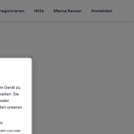
registrieren
Hilfe
Meine Reisen
Anmelden
em Gerät zu,
eiten. Sie
 oder
rden unseren
n:
chern von oder