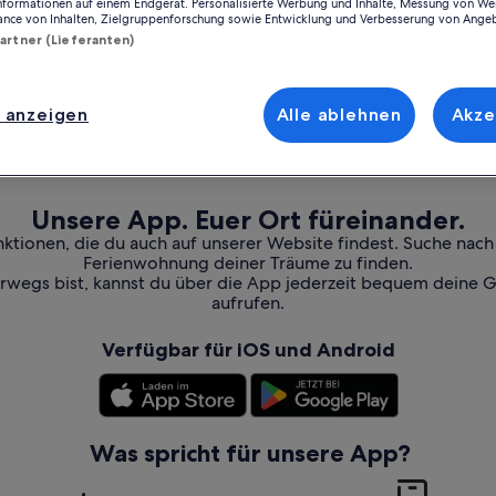
Informationen auf einem Endgerät. Personalisierte Werbung und Inhalte, Messung von We
ance von Inhalten, Zielgruppenforschung sowie Entwicklung und Verbesserung von Ange
Partner (Lieferanten)
 anzeigen
Alle ablehnen
Akze
Unsere App. Euer Ort füreinander.
nktionen, die du auch auf unserer Website findest. Suche nac
Ferienwohnung deiner Träume zu finden.
erwegs bist, kannst du über die App jederzeit bequem deine 
aufrufen.
Verfügbar für iOS und Android
Was spricht für unsere App?