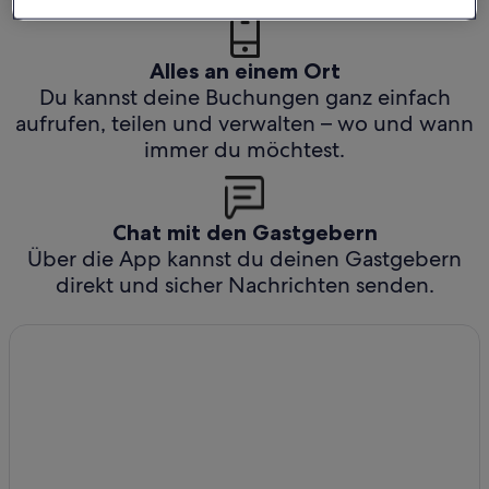
Alles an einem Ort
Du kannst deine Buchungen ganz einfach
aufrufen, teilen und verwalten – wo und wann
immer du möchtest.
Chat mit den Gastgebern
Über die App kannst du deinen Gastgebern
direkt und sicher Nachrichten senden.