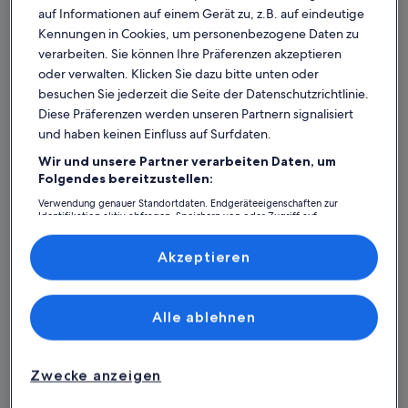
auf Informationen auf einem Gerät zu, z.B. auf eindeutige
Kennungen in Cookies, um personenbezogene Daten zu
verarbeiten. Sie können Ihre Präferenzen akzeptieren
oder verwalten. Klicken Sie dazu bitte unten oder
besuchen Sie jederzeit die Seite der Datenschutzrichtlinie.
Diese Präferenzen werden unseren Partnern signalisiert
und haben keinen Einfluss auf Surfdaten.
Wir und unsere Partner verarbeiten Daten, um
Was spricht für unsere App?
Folgendes bereitzustellen:
Verwendung genauer Standortdaten. Endgeräteeigenschaften zur
Identifikation aktiv abfragen. Speichern von oder Zugriff auf
Informationen auf einem Endgerät. Personalisierte Werbung und
Immer in Verbindung
Inhalte, Messung von Werbeleistung und der Performance von Inhalten,
Zielgruppenforschung sowie Entwicklung und Verbesserung von
Akzeptieren
Du hast all deine Buchungsdetails immer
Angeboten.
griffbereit, auch ohne WLAN!
Liste der Partner (Lieferanten)
Alle ablehnen
Rund-um-die-Uhr-Hilfe
Unser Kundenservice ist rund um die Uhr,
Zwecke anzeigen
sieben Tage die Woche für dich da.