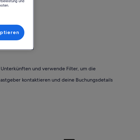
rbeleistung und
boten.
ptieren
h Unterkünften und verwende Filter, um die
Gastgeber kontaktieren und deine Buchungsdetails