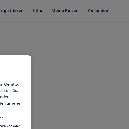
registrieren
Hilfe
Meine Reisen
Anmelden
em Gerät zu,
eiten. Sie
 oder
rden unseren
n:
chern von oder