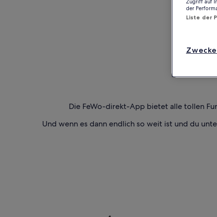
Zugriff auf 
der Perform
Liste der 
Zwecke
Die FeWo-direkt-App bietet alle tollen Fu
Und wenn es dann endlich so weit ist und du unt