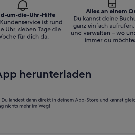
Alles an einem O
d-um-die-Uhr-Hilfe
Du kannst deine Buc
Kundenservice ist rund
ganz einfach aufrufen,
e Uhr, sieben Tage die
und verwalten – wo u
oche für dich da.
immer du möchtes
App herunterladen
Du landest dann direkt in deinem App-Store und kannst glei
ng nichts mehr im Weg!