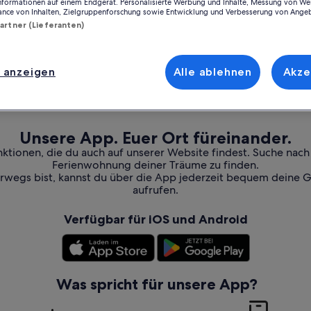
Informationen auf einem Endgerät. Personalisierte Werbung und Inhalte, Messung von We
ance von Inhalten, Zielgruppenforschung sowie Entwicklung und Verbesserung von Ange
Partner (Lieferanten)
 anzeigen
Alle ablehnen
Akze
Unsere App. Euer Ort füreinander.
nktionen, die du auch auf unserer Website findest. Suche nac
Ferienwohnung deiner Träume zu finden.
erwegs bist, kannst du über die App jederzeit bequem deine 
aufrufen.
Verfügbar für iOS und Android
Was spricht für unsere App?