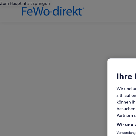
Zum Hauptinhalt springen
editorial
Ihre
Wir und u
z.B. auf 
können Ihr
besuchen S
Partnern s
Wir und 
Verwendung g