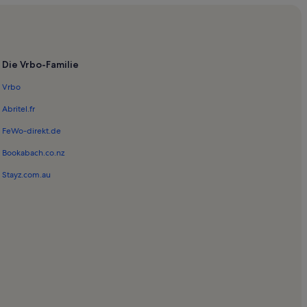
Die Vrbo-Familie
Vrbo
Abritel.fr
FeWo-direkt.de
Bookabach.co.nz
Stayz.com.au