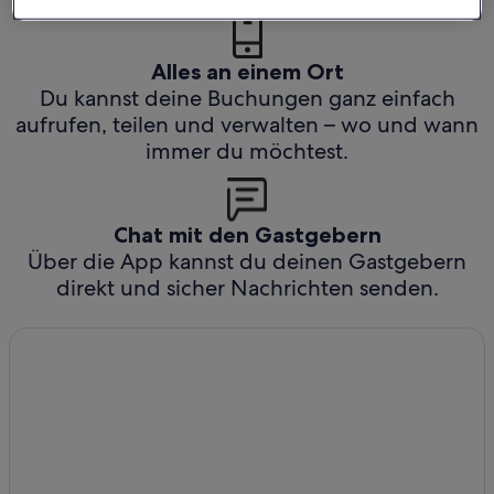
Alles an einem Ort
Du kannst deine Buchungen ganz einfach
aufrufen, teilen und verwalten – wo und wann
immer du möchtest.
Chat mit den Gastgebern
Über die App kannst du deinen Gastgebern
direkt und sicher Nachrichten senden.