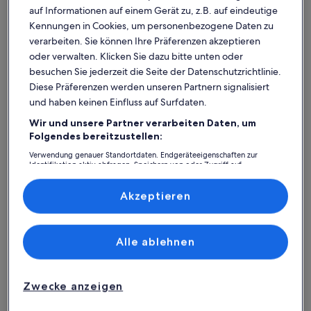
auf Informationen auf einem Gerät zu, z.B. auf eindeutige
Kennungen in Cookies, um personenbezogene Daten zu
verarbeiten. Sie können Ihre Präferenzen akzeptieren
oder verwalten. Klicken Sie dazu bitte unten oder
besuchen Sie jederzeit die Seite der Datenschutzrichtlinie.
Diese Präferenzen werden unseren Partnern signalisiert
und haben keinen Einfluss auf Surfdaten.
Wir und unsere Partner verarbeiten Daten, um
Was spricht für unsere App?
Folgendes bereitzustellen:
Verwendung genauer Standortdaten. Endgeräteeigenschaften zur
Identifikation aktiv abfragen. Speichern von oder Zugriff auf
Informationen auf einem Endgerät. Personalisierte Werbung und
Immer in Verbindung
Inhalte, Messung von Werbeleistung und der Performance von Inhalten,
Zielgruppenforschung sowie Entwicklung und Verbesserung von
Akzeptieren
Du hast all deine Buchungsdetails immer
Angeboten.
griffbereit, auch ohne WLAN!
Liste der Partner (Lieferanten)
Alle ablehnen
Rund-um-die-Uhr-Hilfe
Unser Kundenservice ist rund um die Uhr,
Zwecke anzeigen
sieben Tage die Woche für dich da.