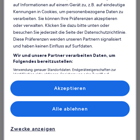
auf Informationen auf einem Gerät zu, z.B. auf eindeutige
Kennungen in Cookies, um personenbezogene Daten zu
verarbeiten. Sie können Ihre Präferenzen akzeptieren
oder verwalten. Klicken Sie dazu bitte unten oder
besuchen Sie jederzeit die Seite der Datenschutzrichtlinie.
Diese Präferenzen werden unseren Partnern signalisiert
und haben keinen Einfluss auf Surfdaten.
Wir und unsere Partner verarbeiten Daten, um
Was spricht für unsere App?
Folgendes bereitzustellen:
Verwendung genauer Standortdaten. Endgeräteeigenschaften zur
Identifikation aktiv abfragen. Speichern von oder Zugriff auf
Informationen auf einem Endgerät. Personalisierte Werbung und
Immer in Verbindung
Inhalte, Messung von Werbeleistung und der Performance von Inhalten,
Zielgruppenforschung sowie Entwicklung und Verbesserung von
Akzeptieren
Du hast all deine Buchungsdetails immer
Angeboten.
griffbereit, auch ohne WLAN!
Liste der Partner (Lieferanten)
Alle ablehnen
Rund-um-die-Uhr-Hilfe
Unser Kundenservice ist rund um die Uhr,
Zwecke anzeigen
sieben Tage die Woche für dich da.