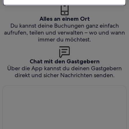
Alles an einem Ort
Du kannst deine Buchungen ganz einfach
aufrufen, teilen und verwalten – wo und wann
immer du möchtest.
Chat mit den Gastgebern
Über die App kannst du deinen Gastgebern
direkt und sicher Nachrichten senden.