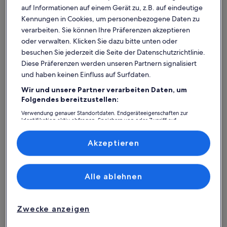
auf Informationen auf einem Gerät zu, z.B. auf eindeutige
Kennungen in Cookies, um personenbezogene Daten zu
verarbeiten. Sie können Ihre Präferenzen akzeptieren
oder verwalten. Klicken Sie dazu bitte unten oder
besuchen Sie jederzeit die Seite der Datenschutzrichtlinie.
Diese Präferenzen werden unseren Partnern signalisiert
und haben keinen Einfluss auf Surfdaten.
Wir und unsere Partner verarbeiten Daten, um
Was spricht für unsere App?
Folgendes bereitzustellen:
Verwendung genauer Standortdaten. Endgeräteeigenschaften zur
Identifikation aktiv abfragen. Speichern von oder Zugriff auf
Informationen auf einem Endgerät. Personalisierte Werbung und
Immer in Verbindung
Inhalte, Messung von Werbeleistung und der Performance von Inhalten,
Zielgruppenforschung sowie Entwicklung und Verbesserung von
Akzeptieren
Du hast all deine Buchungsdetails immer
Angeboten.
griffbereit, auch ohne WLAN!
Liste der Partner (Lieferanten)
Alle ablehnen
Rund-um-die-Uhr-Hilfe
Unser Kundenservice ist rund um die Uhr,
Zwecke anzeigen
sieben Tage die Woche für dich da.