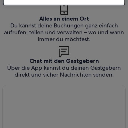
Alles an einem Ort
Du kannst deine Buchungen ganz einfach
aufrufen, teilen und verwalten – wo und wann
immer du möchtest.
Chat mit den Gastgebern
Über die App kannst du deinen Gastgebern
direkt und sicher Nachrichten senden.