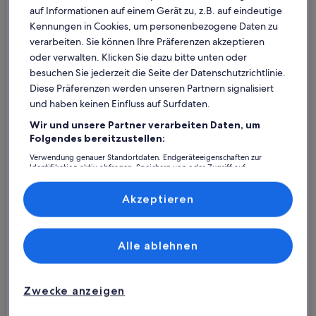
auf Informationen auf einem Gerät zu, z.B. auf eindeutige
Kennungen in Cookies, um personenbezogene Daten zu
verarbeiten. Sie können Ihre Präferenzen akzeptieren
oder verwalten. Klicken Sie dazu bitte unten oder
besuchen Sie jederzeit die Seite der Datenschutzrichtlinie.
Diese Präferenzen werden unseren Partnern signalisiert
und haben keinen Einfluss auf Surfdaten.
Wir und unsere Partner verarbeiten Daten, um
Was spricht für unsere App?
Folgendes bereitzustellen:
Verwendung genauer Standortdaten. Endgeräteeigenschaften zur
Identifikation aktiv abfragen. Speichern von oder Zugriff auf
Informationen auf einem Endgerät. Personalisierte Werbung und
Immer in Verbindung
Inhalte, Messung von Werbeleistung und der Performance von Inhalten,
Zielgruppenforschung sowie Entwicklung und Verbesserung von
Akzeptieren
Du hast all deine Buchungsdetails immer
Angeboten.
griffbereit, auch ohne WLAN!
Liste der Partner (Lieferanten)
Alle ablehnen
Rund-um-die-Uhr-Hilfe
Unser Kundenservice ist rund um die Uhr,
Zwecke anzeigen
sieben Tage die Woche für dich da.