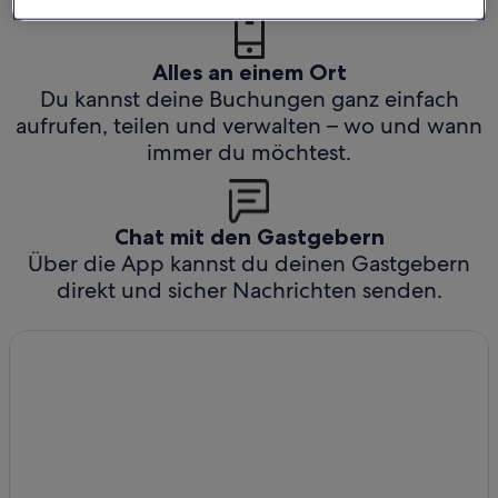
Alles an einem Ort
Du kannst deine Buchungen ganz einfach
aufrufen, teilen und verwalten – wo und wann
immer du möchtest.
Chat mit den Gastgebern
Über die App kannst du deinen Gastgebern
direkt und sicher Nachrichten senden.