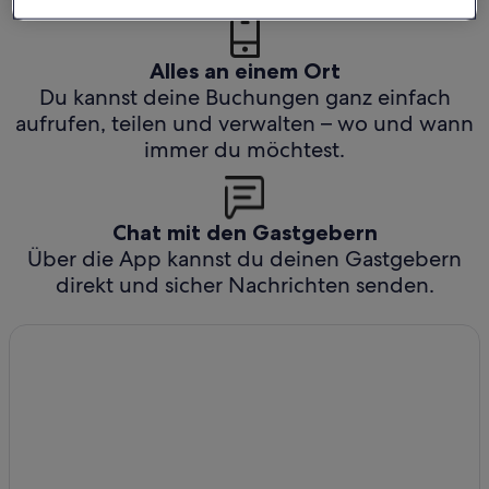
Alles an einem Ort
Du kannst deine Buchungen ganz einfach
aufrufen, teilen und verwalten – wo und wann
immer du möchtest.
Chat mit den Gastgebern
Über die App kannst du deinen Gastgebern
direkt und sicher Nachrichten senden.