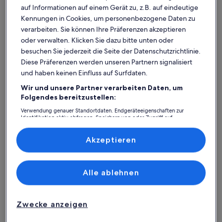
auf Informationen auf einem Gerät zu, z.B. auf eindeutige
Kennungen in Cookies, um personenbezogene Daten zu
verarbeiten. Sie können Ihre Präferenzen akzeptieren
oder verwalten. Klicken Sie dazu bitte unten oder
besuchen Sie jederzeit die Seite der Datenschutzrichtlinie.
Diese Präferenzen werden unseren Partnern signalisiert
und haben keinen Einfluss auf Surfdaten.
Wir und unsere Partner verarbeiten Daten, um
Was spricht für unsere App?
Folgendes bereitzustellen:
Verwendung genauer Standortdaten. Endgeräteeigenschaften zur
Identifikation aktiv abfragen. Speichern von oder Zugriff auf
Informationen auf einem Endgerät. Personalisierte Werbung und
Immer in Verbindung
Inhalte, Messung von Werbeleistung und der Performance von Inhalten,
Zielgruppenforschung sowie Entwicklung und Verbesserung von
Akzeptieren
Du hast all deine Buchungsdetails immer
Angeboten.
griffbereit, auch ohne WLAN!
Liste der Partner (Lieferanten)
Alle ablehnen
Rund-um-die-Uhr-Hilfe
Unser Kundenservice ist rund um die Uhr,
Zwecke anzeigen
sieben Tage die Woche für dich da.