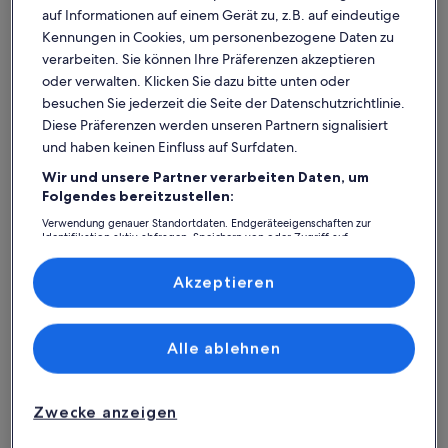
auf Informationen auf einem Gerät zu, z.B. auf eindeutige
Kennungen in Cookies, um personenbezogene Daten zu
verarbeiten. Sie können Ihre Präferenzen akzeptieren
oder verwalten. Klicken Sie dazu bitte unten oder
besuchen Sie jederzeit die Seite der Datenschutzrichtlinie.
Diese Präferenzen werden unseren Partnern signalisiert
und haben keinen Einfluss auf Surfdaten.
Wir und unsere Partner verarbeiten Daten, um
Was spricht für unsere App?
Folgendes bereitzustellen:
Verwendung genauer Standortdaten. Endgeräteeigenschaften zur
Identifikation aktiv abfragen. Speichern von oder Zugriff auf
Informationen auf einem Endgerät. Personalisierte Werbung und
Immer in Verbindung
Inhalte, Messung von Werbeleistung und der Performance von Inhalten,
Zielgruppenforschung sowie Entwicklung und Verbesserung von
Akzeptieren
Du hast all deine Buchungsdetails immer
Angeboten.
griffbereit, auch ohne WLAN!
Liste der Partner (Lieferanten)
Alle ablehnen
Rund-um-die-Uhr-Hilfe
Unser Kundenservice ist rund um die Uhr,
Zwecke anzeigen
sieben Tage die Woche für dich da.