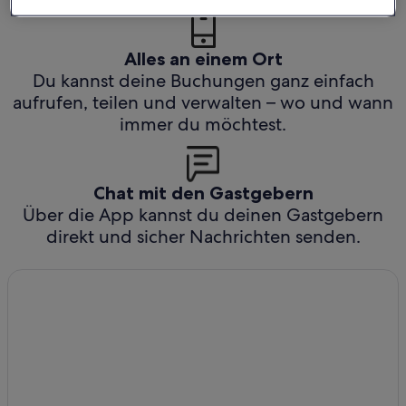
Alles an einem Ort
Du kannst deine Buchungen ganz einfach
aufrufen, teilen und verwalten – wo und wann
immer du möchtest.
Chat mit den Gastgebern
Über die App kannst du deinen Gastgebern
direkt und sicher Nachrichten senden.