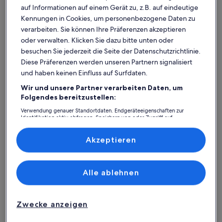
auf Informationen auf einem Gerät zu, z.B. auf eindeutige
Kennungen in Cookies, um personenbezogene Daten zu
verarbeiten. Sie können Ihre Präferenzen akzeptieren
oder verwalten. Klicken Sie dazu bitte unten oder
besuchen Sie jederzeit die Seite der Datenschutzrichtlinie.
Diese Präferenzen werden unseren Partnern signalisiert
und haben keinen Einfluss auf Surfdaten.
Wir und unsere Partner verarbeiten Daten, um
Was spricht für unsere App?
Folgendes bereitzustellen:
Verwendung genauer Standortdaten. Endgeräteeigenschaften zur
Identifikation aktiv abfragen. Speichern von oder Zugriff auf
Informationen auf einem Endgerät. Personalisierte Werbung und
Immer in Verbindung
Inhalte, Messung von Werbeleistung und der Performance von Inhalten,
Zielgruppenforschung sowie Entwicklung und Verbesserung von
Akzeptieren
Du hast all deine Buchungsdetails immer
Angeboten.
griffbereit, auch ohne WLAN!
Liste der Partner (Lieferanten)
Alle ablehnen
Rund-um-die-Uhr-Hilfe
Unser Kundenservice ist rund um die Uhr,
Zwecke anzeigen
sieben Tage die Woche für dich da.