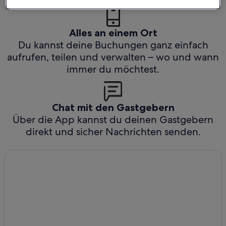
Alles an einem Ort
Du kannst deine Buchungen ganz einfach
aufrufen, teilen und verwalten – wo und wann
immer du möchtest.
Chat mit den Gastgebern
Über die App kannst du deinen Gastgebern
direkt und sicher Nachrichten senden.