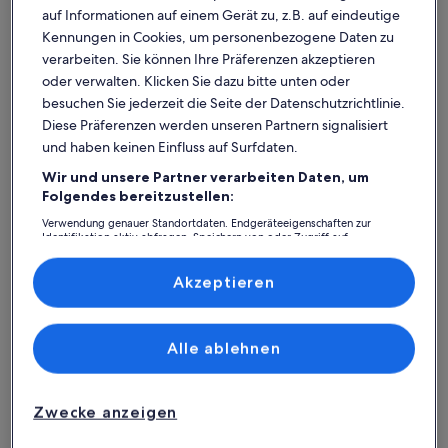
auf Informationen auf einem Gerät zu, z.B. auf eindeutige
Kennungen in Cookies, um personenbezogene Daten zu
verarbeiten. Sie können Ihre Präferenzen akzeptieren
oder verwalten. Klicken Sie dazu bitte unten oder
besuchen Sie jederzeit die Seite der Datenschutzrichtlinie.
Diese Präferenzen werden unseren Partnern signalisiert
und haben keinen Einfluss auf Surfdaten.
Wir und unsere Partner verarbeiten Daten, um
Was spricht für unsere App?
Folgendes bereitzustellen:
Verwendung genauer Standortdaten. Endgeräteeigenschaften zur
Identifikation aktiv abfragen. Speichern von oder Zugriff auf
Informationen auf einem Endgerät. Personalisierte Werbung und
Immer in Verbindung
Inhalte, Messung von Werbeleistung und der Performance von Inhalten,
Zielgruppenforschung sowie Entwicklung und Verbesserung von
Akzeptieren
Du hast all deine Buchungsdetails immer
Angeboten.
griffbereit, auch ohne WLAN!
Liste der Partner (Lieferanten)
Alle ablehnen
Rund-um-die-Uhr-Hilfe
Unser Kundenservice ist rund um die Uhr,
Zwecke anzeigen
sieben Tage die Woche für dich da.