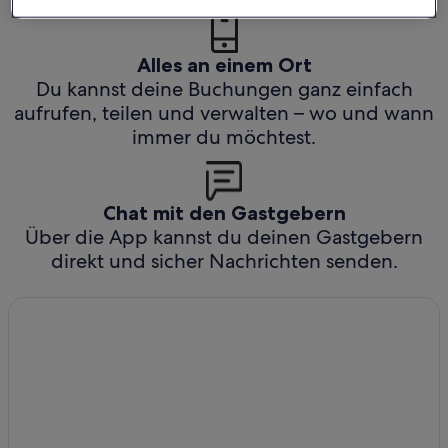
Alles an einem Ort
Du kannst deine Buchungen ganz einfach
aufrufen, teilen und verwalten – wo und wann
immer du möchtest.
Chat mit den Gastgebern
Über die App kannst du deinen Gastgebern
direkt und sicher Nachrichten senden.