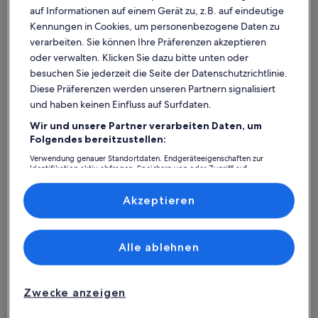
auf Informationen auf einem Gerät zu, z.B. auf eindeutige
Kennungen in Cookies, um personenbezogene Daten zu
verarbeiten. Sie können Ihre Präferenzen akzeptieren
oder verwalten. Klicken Sie dazu bitte unten oder
besuchen Sie jederzeit die Seite der Datenschutzrichtlinie.
Diese Präferenzen werden unseren Partnern signalisiert
und haben keinen Einfluss auf Surfdaten.
Wir und unsere Partner verarbeiten Daten, um
Was spricht für unsere App?
Folgendes bereitzustellen:
Verwendung genauer Standortdaten. Endgeräteeigenschaften zur
Identifikation aktiv abfragen. Speichern von oder Zugriff auf
Informationen auf einem Endgerät. Personalisierte Werbung und
Immer in Verbindung
Inhalte, Messung von Werbeleistung und der Performance von Inhalten,
Zielgruppenforschung sowie Entwicklung und Verbesserung von
Akzeptieren
Du hast all deine Buchungsdetails immer
Angeboten.
griffbereit, auch ohne WLAN!
Liste der Partner (Lieferanten)
Alle ablehnen
Rund-um-die-Uhr-Hilfe
Unser Kundenservice ist rund um die Uhr,
Zwecke anzeigen
sieben Tage die Woche für dich da.