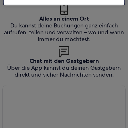
Alles an einem Ort
Du kannst deine Buchungen ganz einfach
aufrufen, teilen und verwalten – wo und wann
immer du möchtest.
Chat mit den Gastgebern
Über die App kannst du deinen Gastgebern
direkt und sicher Nachrichten senden.