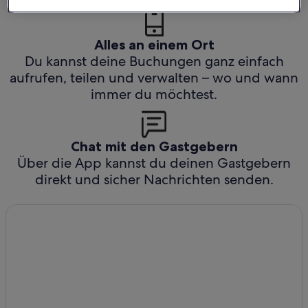
Alles an einem Ort
Du kannst deine Buchungen ganz einfach
aufrufen, teilen und verwalten – wo und wann
immer du möchtest.
Chat mit den Gastgebern
Über die App kannst du deinen Gastgebern
direkt und sicher Nachrichten senden.