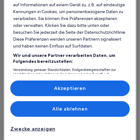
auf Informationen auf einem Gerät zu, z.B. auf eindeutige
Kennungen in Cookies, um personenbezogene Daten zu
verarbeiten. Sie können Ihre Präferenzen akzeptieren
oder verwalten. Klicken Sie dazu bitte unten oder
besuchen Sie jederzeit die Seite der Datenschutzrichtlinie.
Diese Präferenzen werden unseren Partnern signalisiert
und haben keinen Einfluss auf Surfdaten.
Wir und unsere Partner verarbeiten Daten, um
Was spricht für unsere App?
Folgendes bereitzustellen:
Verwendung genauer Standortdaten. Endgeräteeigenschaften zur
Identifikation aktiv abfragen. Speichern von oder Zugriff auf
Informationen auf einem Endgerät. Personalisierte Werbung und
Immer in Verbindung
Inhalte, Messung von Werbeleistung und der Performance von Inhalten,
Zielgruppenforschung sowie Entwicklung und Verbesserung von
Akzeptieren
Du hast all deine Buchungsdetails immer
Angeboten.
griffbereit, auch ohne WLAN!
Liste der Partner (Lieferanten)
Alle ablehnen
Rund-um-die-Uhr-Hilfe
Unser Kundenservice ist rund um die Uhr,
Zwecke anzeigen
sieben Tage die Woche für dich da.