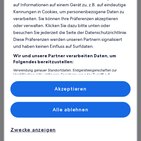
auf Informationen auf einem Gerät zu, z.B. auf eindeutige
Kennungen in Cookies, um personenbezogene Daten zu
verarbeiten. Sie können Ihre Präferenzen akzeptieren
oder verwalten. Klicken Sie dazu bitte unten oder
besuchen Sie jederzeit die Seite der Datenschutzrichtlinie.
Diese Präferenzen werden unseren Partnern signalisiert
und haben keinen Einfluss auf Surfdaten.
Wir und unsere Partner verarbeiten Daten, um
Was spricht für unsere App?
Folgendes bereitzustellen:
Verwendung genauer Standortdaten. Endgeräteeigenschaften zur
Identifikation aktiv abfragen. Speichern von oder Zugriff auf
Informationen auf einem Endgerät. Personalisierte Werbung und
Immer in Verbindung
Inhalte, Messung von Werbeleistung und der Performance von Inhalten,
Zielgruppenforschung sowie Entwicklung und Verbesserung von
Akzeptieren
Du hast all deine Buchungsdetails immer
Angeboten.
griffbereit, auch ohne WLAN!
Liste der Partner (Lieferanten)
Alle ablehnen
Rund-um-die-Uhr-Hilfe
Unser Kundenservice ist rund um die Uhr,
Zwecke anzeigen
sieben Tage die Woche für dich da.