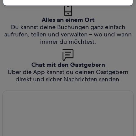
Alles an einem Ort
Du kannst deine Buchungen ganz einfach
aufrufen, teilen und verwalten – wo und wann
immer du möchtest.
Chat mit den Gastgebern
Über die App kannst du deinen Gastgebern
direkt und sicher Nachrichten senden.