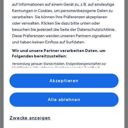
auf Informationen auf einem Gerät zu, z.B. auf eindeutige
Kennungen in Cookies, um personenbezogene Daten zu
verarbeiten. Sie können Ihre Präferenzen akzeptieren
oder verwalten. Klicken Sie dazu bitte unten oder
besuchen Sie jederzeit die Seite der Datenschutzrichtlinie.
Diese Präferenzen werden unseren Partnern signalisiert
und haben keinen Einfluss auf Surfdaten.
Wir und unsere Partner verarbeiten Daten, um
Was spricht für unsere App?
Folgendes bereitzustellen:
Verwendung genauer Standortdaten. Endgeräteeigenschaften zur
Identifikation aktiv abfragen. Speichern von oder Zugriff auf
Informationen auf einem Endgerät. Personalisierte Werbung und
Immer in Verbindung
Inhalte, Messung von Werbeleistung und der Performance von Inhalten,
Zielgruppenforschung sowie Entwicklung und Verbesserung von
Akzeptieren
Du hast all deine Buchungsdetails immer
Angeboten.
griffbereit, auch ohne WLAN!
Liste der Partner (Lieferanten)
Alle ablehnen
Rund-um-die-Uhr-Hilfe
Unser Kundenservice ist rund um die Uhr,
Zwecke anzeigen
sieben Tage die Woche für dich da.