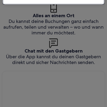
Alles an einem Ort
Du kannst deine Buchungen ganz einfach
aufrufen, teilen und verwalten – wo und wann
immer du möchtest.
Chat mit den Gastgebern
Über die App kannst du deinen Gastgebern
direkt und sicher Nachrichten senden.