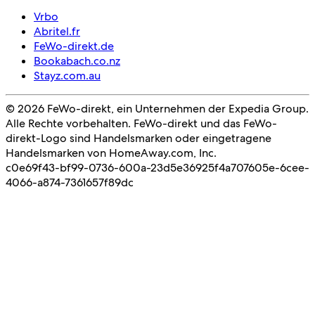
Vrbo
Abritel.fr
FeWo-direkt.de
Bookabach.co.nz
Stayz.com.au
© 2026 FeWo-direkt, ein Unternehmen der Expedia Group.
Alle Rechte vorbehalten. FeWo-direkt und das FeWo-
direkt-Logo sind Handelsmarken oder eingetragene
Handelsmarken von HomeAway.com, Inc.
c0e69f43-bf99-0736-600a-23d5e36925f4
a707605e-6cee-
4066-a874-7361657f89dc