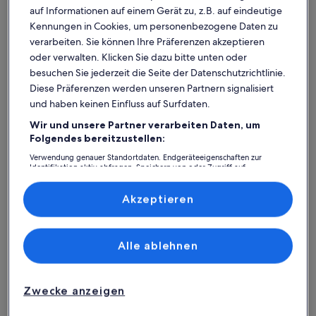
auf Informationen auf einem Gerät zu, z.B. auf eindeutige
Kennungen in Cookies, um personenbezogene Daten zu
verarbeiten. Sie können Ihre Präferenzen akzeptieren
oder verwalten. Klicken Sie dazu bitte unten oder
besuchen Sie jederzeit die Seite der Datenschutzrichtlinie.
Diese Präferenzen werden unseren Partnern signalisiert
und haben keinen Einfluss auf Surfdaten.
Wir und unsere Partner verarbeiten Daten, um
Was spricht für unsere App?
Folgendes bereitzustellen:
Verwendung genauer Standortdaten. Endgeräteeigenschaften zur
Identifikation aktiv abfragen. Speichern von oder Zugriff auf
Informationen auf einem Endgerät. Personalisierte Werbung und
Immer in Verbindung
Inhalte, Messung von Werbeleistung und der Performance von Inhalten,
Zielgruppenforschung sowie Entwicklung und Verbesserung von
Akzeptieren
Du hast all deine Buchungsdetails immer
Angeboten.
griffbereit, auch ohne WLAN!
Liste der Partner (Lieferanten)
Alle ablehnen
Rund-um-die-Uhr-Hilfe
Unser Kundenservice ist rund um die Uhr,
Zwecke anzeigen
sieben Tage die Woche für dich da.