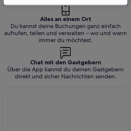
Alles an einem Ort
Du kannst deine Buchungen ganz einfach
aufrufen, teilen und verwalten – wo und wann
immer du möchtest.
Chat mit den Gastgebern
Über die App kannst du deinen Gastgebern
direkt und sicher Nachrichten senden.