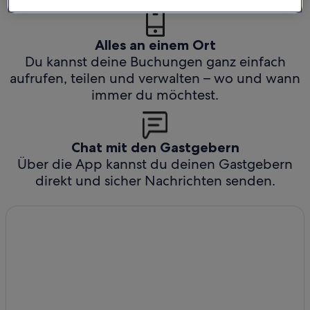
Alles an einem Ort
Du kannst deine Buchungen ganz einfach
aufrufen, teilen und verwalten – wo und wann
immer du möchtest.
Chat mit den Gastgebern
Über die App kannst du deinen Gastgebern
direkt und sicher Nachrichten senden.