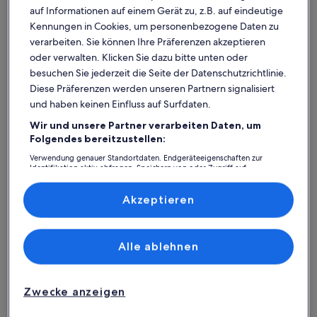
auf Informationen auf einem Gerät zu, z.B. auf eindeutige
Kennungen in Cookies, um personenbezogene Daten zu
verarbeiten. Sie können Ihre Präferenzen akzeptieren
oder verwalten. Klicken Sie dazu bitte unten oder
besuchen Sie jederzeit die Seite der Datenschutzrichtlinie.
Diese Präferenzen werden unseren Partnern signalisiert
und haben keinen Einfluss auf Surfdaten.
Wir und unsere Partner verarbeiten Daten, um
Was spricht für unsere App?
Folgendes bereitzustellen:
Verwendung genauer Standortdaten. Endgeräteeigenschaften zur
Identifikation aktiv abfragen. Speichern von oder Zugriff auf
Informationen auf einem Endgerät. Personalisierte Werbung und
Immer in Verbindung
Inhalte, Messung von Werbeleistung und der Performance von Inhalten,
Zielgruppenforschung sowie Entwicklung und Verbesserung von
Akzeptieren
Du hast all deine Buchungsdetails immer
Angeboten.
griffbereit, auch ohne WLAN!
Liste der Partner (Lieferanten)
Alle ablehnen
Rund-um-die-Uhr-Hilfe
Unser Kundenservice ist rund um die Uhr,
Zwecke anzeigen
sieben Tage die Woche für dich da.