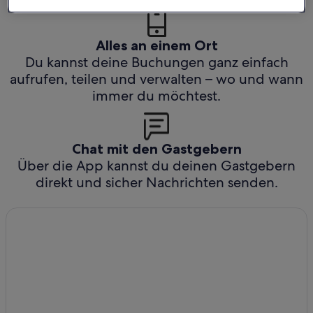
Alles an einem Ort
Du kannst deine Buchungen ganz einfach
aufrufen, teilen und verwalten – wo und wann
immer du möchtest.
Chat mit den Gastgebern
Über die App kannst du deinen Gastgebern
direkt und sicher Nachrichten senden.