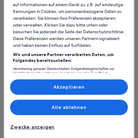
auf Informationen auf einem Gerät zu, z.B. auf eindeutige
Kennungen in Cookies, um personenbezogene Daten zu
verarbeiten. Sie können Ihre Präferenzen akzeptieren
oder verwalten. Klicken Sie dazu bitte unten oder
besuchen Sie jederzeit die Seite der Datenschutzrichtlinie.
Diese Präferenzen werden unseren Partnern signalisiert
und haben keinen Einfluss auf Surfdaten.
Wir und unsere Partner verarbeiten Daten, um
Was spricht für unsere App?
Folgendes bereitzustellen:
Verwendung genauer Standortdaten. Endgeräteeigenschaften zur
Identifikation aktiv abfragen. Speichern von oder Zugriff auf
Informationen auf einem Endgerät. Personalisierte Werbung und
Immer in Verbindung
Inhalte, Messung von Werbeleistung und der Performance von Inhalten,
Zielgruppenforschung sowie Entwicklung und Verbesserung von
Akzeptieren
Du hast all deine Buchungsdetails immer
Angeboten.
griffbereit, auch ohne WLAN!
Liste der Partner (Lieferanten)
Alle ablehnen
Rund-um-die-Uhr-Hilfe
Unser Kundenservice ist rund um die Uhr,
Zwecke anzeigen
sieben Tage die Woche für dich da.